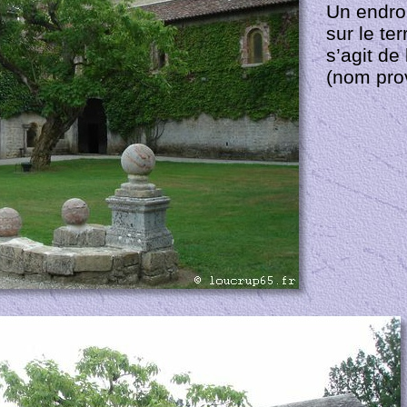
Un endroi
sur le te
s’agit de
(nom pro