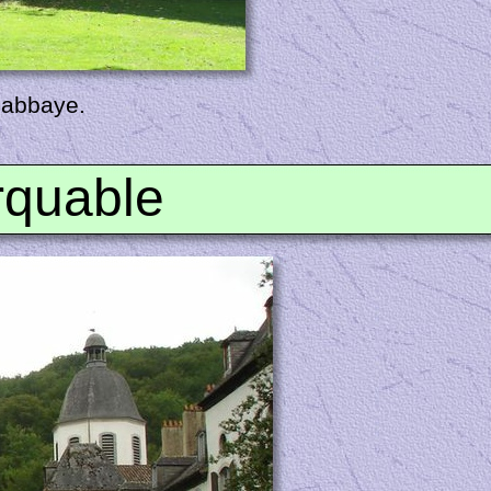
l’abbaye.
rquable